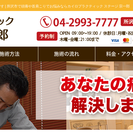
す | 所沢市で頭痛や首肩こりでお悩みならカイロプラクティック ステージ 宗一郎
施術方法
施術の流れ
料金・アク