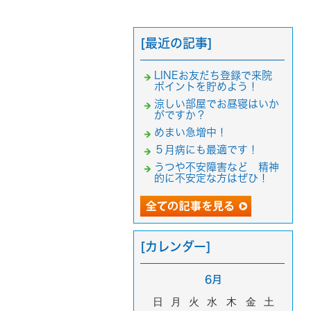
[最近の記事]
LINEお友だち登録で来院
ポイントを貯めよう！
涼しい部屋でお昼寝はいか
がですか？
めまい急増中！
５月病にも最適です！
うつや不安障害など 精神
的に不安定な方はぜひ！
[カレンダー]
6月
日
月
火
水
木
金
土