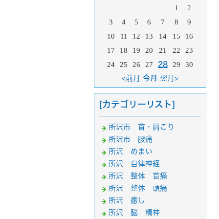
1
2
3
4
5
6
7
8
9
10
11
12
13
14
15
16
17
18
19
20
21
22
23
24
25
26
27
28
29
30
<前月
今月
翌月>
[カテゴリーリスト]
所沢市 首・肩こり
所沢市 腰痛
所沢 めまい
所沢 自律神経
所沢 整体 首痛
所沢 整体 頭痛
所沢 癒し
所沢 脳 精神